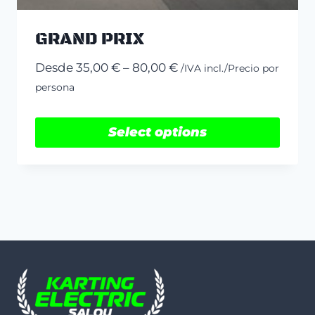
GRAND PRIX
Price
Desde
35,00
€
–
80,00
€
/IVA incl./Precio por
range:
persona
35,00 €
through
Select options
80,00 €
This
product
has
multiple
variants.
The
options
may