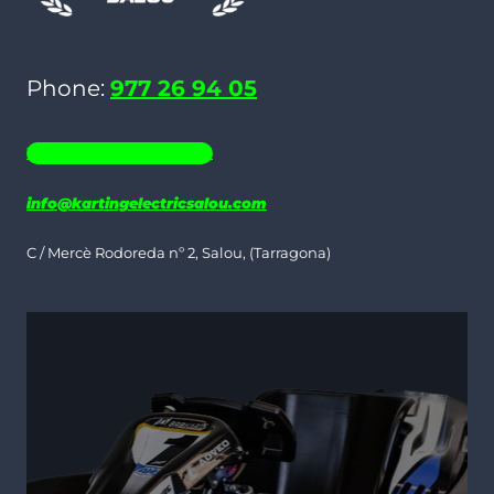
be
chosen
Phone:
977 26 94 05
on
the
WHATSAPP 686 19 06 35
product
page
info@kartingelectricsalou.com
C / Mercè Rodoreda nº 2, Salou, (Tarragona)