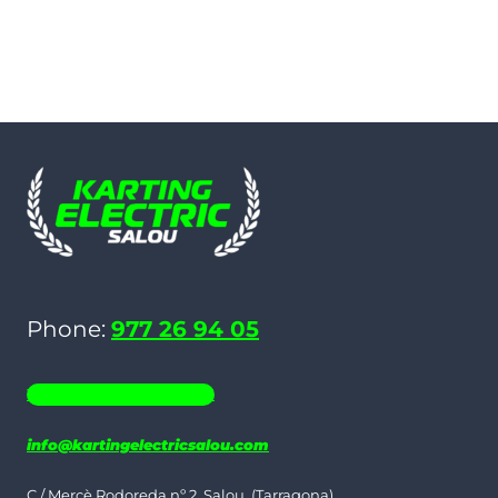
Phone:
977 26 94 05
WHATSAPP 686 19 06 35
info@kartingelectricsalou.com
C / Mercè Rodoreda nº 2, Salou, (Tarragona)