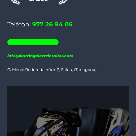
poden
triar
Telèfon:
977 26 94 05
a
la
WHATSAPP 686 19 06 35
pàgina
del
info@kartingelectricsalou.com
producte
C/ Mercè Rodoreda núm. 2, Salou, (Tarragona)