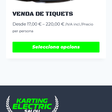
VENDA DE TIQUETS
Interval
Desde
17,00
€
–
220,00
€
/IVA incl./Precio
de
per persona
preus:
17,00 €
Selecciona opcions
a
Aquest
220,00 €
producte
té
diverses
variants.
Les
opcions
es