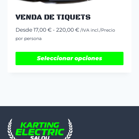
VENDA DE TIQUETS
Rango
Desde
17,00
€
-
220,00
€
/IVA incl./Precio
de
por persona
precios:
desde
Seleccionar opciones
17,00 €
Este
hasta
producto
220,00 €
tiene
múltiples
variantes.
Las
opciones
se