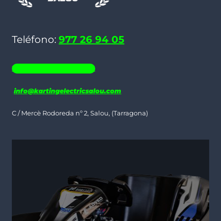
pueden
elegir
Teléfono:
977 26 94 05
en
la
WHATSAPP 686 19 06 35
página
de
info@kartingelectricsalou.com
producto
C / Mercè Rodoreda nº 2, Salou, (Tarragona)