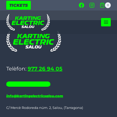
Vés
TICKETS
0
al
contingut
Telèfon:
977 26 94 05
WHATSAPP 686 19 06 35
info@kartingelectricsalou.com
C/ Mercè Rodoreda núm. 2, Salou, (Tarragona)