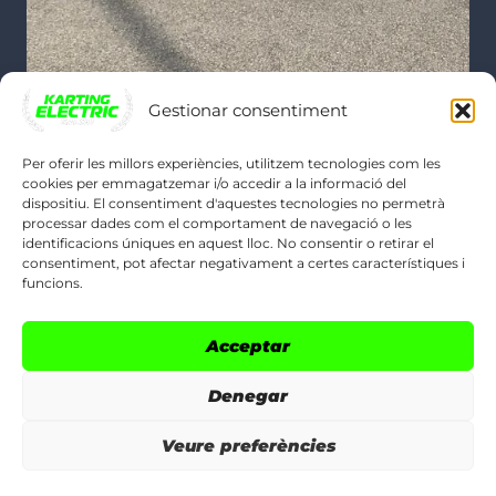
Gestionar consentiment
Per oferir les millors experiències, utilitzem tecnologies com les
cookies per emmagatzemar i/o accedir a la informació del
dispositiu. El consentiment d'aquestes tecnologies no permetrà
POLÍTIQUES LEGALS
processar dades com el comportament de navegació o les
identificacions úniques en aquest lloc. No consentir o retirar el
consentiment, pot afectar negativament a certes característiques i
Avís legal
funcions.
Política de cookies (UE)
Acceptar
Política de privadesa
Denegar
Veure preferències